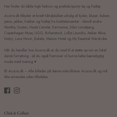
Her finder du både high fashion og praktisk/sporty tøj og fodtøj.
Acorns.dk tilbyder et bredt håndplukket udvalg af kjoler, bluser, bukser,
jeans, jakker, frakker og fodtøj fra kvalitetsmærker - blandt andre
Munthe, Gustav, Haute L'amitié, Karmamia, Sibin Linnebjerg,
Copenhagen Muse, UGG, Birkenstock, Lollys Laundry, Atelier Rêve,
Notyz, Luna Moon, Bukela, Maison Hotel og My Essential Wardrobe.
Når du handler hos Acorns.dk er du med til at støtte op om en lokal
dansk forretning - så du også fremover vil kunne købe bæredygtig
mode med mening ♥
© Acorns.dk – Alle billeder på denne side tilhører Acorns.dk og må
ikke anvendes uden tilladelse.
Click & Collect