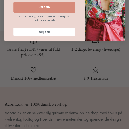
Ja tak
Del
Tweet
Pin
Del dette:
det
Ved tilmelding, takker du ja til at modtage e-
mails fra Acorns.dk
Nej tak
Gratis fragt i DK / varer til fuld
1-2 dages levering (hverdage)
pris over 499,-
Mindst 10% medlemsrabat
4.9 Trustmade
Acorns.dk - en 100% dansk webshop
Acorns.dk er en selvstændig/privatejet dansk online shop med fokus på
kvalitetstøj, fodtøj og tilbehør i lækre materialer og spændende design
til kvinder i alle aldre.