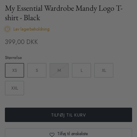
Sibin Linnebjerg
My Essential Wardrobe Mandy Logo T-
shirt - Black
Sibin Linnebjerg Ponchos
Lav lagerbeholdning
XS
S
M
L
XL
XS
S
UGG Boots
399,00 DKK
ilor Pants -
Haute L'Amitie Maxi Split Logo Sweat
Karmamia
- Beige
- Sort Bl
Soft Rebels
695,00 DKK
1.799,0
Størrelse
Sneaky Fox
XS
S
M
L
XL
Stone Copenhagen Smykker
XXL
TILFØJ TIL KURV
Tilføj til ønskeliste