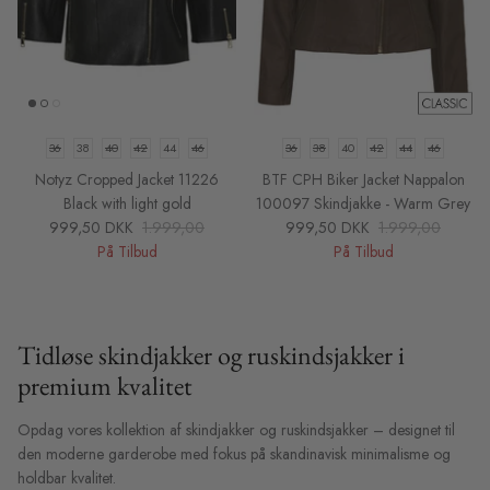
36
38
40
42
44
46
36
38
40
42
44
46
Notyz Cropped Jacket 11226
BTF CPH Biker Jacket Nappalon
Black with light gold
100097 Skindjakke - Warm Grey
999,50 DKK
1.999,00
999,50 DKK
1.999,00
På Tilbud
På Tilbud
Tidløse skindjakker og ruskindsjakker i
premium kvalitet
Opdag vores kollektion af skindjakker og ruskindsjakker – designet til
den moderne garderobe med fokus på skandinavisk minimalisme og
holdbar kvalitet.