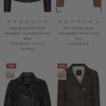
34
36
38
40
42
44
46
34
36
38
40
42
44
46
Notyz Biker Jacket 1132RF
BTF CPH Biker Jacket
Skindjakke - Almond Brown with
Ruskindsjakke 100242 Camel
Silver
Brun
1.019,40 DKK
1.699,00
2.499,00 DKK
På Tilbud
-50%
-50%