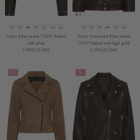
34
36
38
40
42
44
46
34
36
38
40
42
44
Notyz Biker Jacket 11369 Walnut
Notyz Oversized Biker Jacket
with silver
11297 Walnut with light gold
1.999,00 DKK
2.299,00 DKK
Ny
Ny