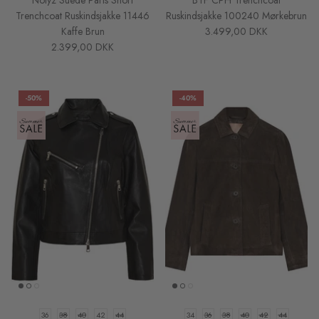
Trenchcoat Ruskindsjakke 11446
Ruskindsjakke 100240 Mørkebrun
Kaffe Brun
3.499,00 DKK
2.399,00 DKK
-50%
-40%
36
38
40
42
44
34
36
38
40
42
44