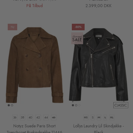
På Tilbud
2.399,00 DKK
Ny
-50%
36
38
40
42
44
46
XS
S
M
L
XL
Notyz Suede Paris Short
Lollys Laundry Lil Skindjakke -
Trenchcoat Ruskindsjakke 11446
Black