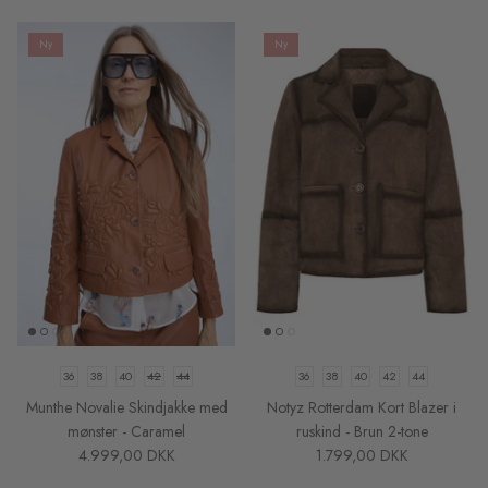
Munthe
Blazers, jakker og frakker
Prismatch
Ny
Ny
La Rouge
Skind og Ruskind
Om Acorns
Lollys Laundry
Bæredygtige, recycled og økologiske
Acorns Rabatkode
styles
Luna Moon Clothing
Miljøpolitik
Accessories
Ny
Ny
Luna Moon Tasker
Køb gavekort
Shop efter FARVER
Maison Hotel
Tips om vask af tøj
Gavekort
Markberg Tasker
Undgå fejlkøb på nettet
36
38
40
42
44
36
38
40
42
44
My Essential Wardrobe
Online Datapolitik
Munthe Novalie Skindjakke med
Notyz Rotterdam Kort Blazer i
mønster - Caramel
ruskind - Brun 2-tone
Notyz
Størrelsesguider
4.999,00 DKK
1.799,00 DKK