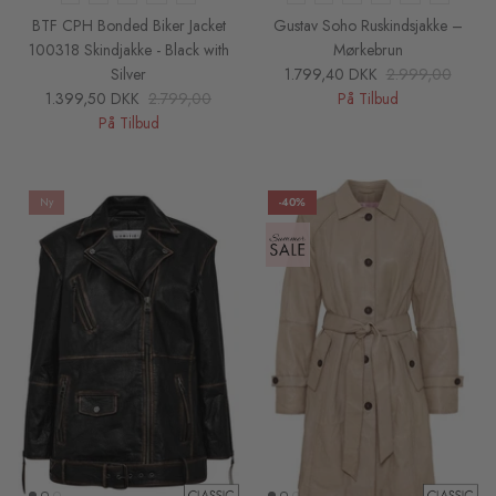
BTF CPH Bonded Biker Jacket
Gustav Soho Ruskindsjakke –
100318 Skindjakke - Black with
Mørkebrun
Silver
1.799,40 DKK
2.999,00
1.399,50 DKK
2.799,00
På Tilbud
På Tilbud
Ny
-40%