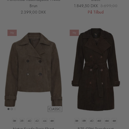
Brun
1.849,50 DKK
3.699,00
2.399,00 DKK
På Tilbud
Ny
Ny
36
38
40
42
44
46
36
38
40
42
44
46
Notyz Suede Paris Short
BTF CPH Trenchcoat