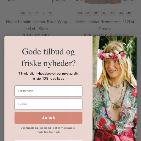
XS
S
M
L
XL
34
36
38
40
42
44
46
Haute L'amitié Leather Biker Wing
Notyz Leather Trenchcoat 11204
Jacket - Black
Cream
3.195,00 DKK
1.979,40 DKK
3.299,00
På Tilbud
Gode tilbud og
friske nyheder?
-50%
Ny
Tilmeld dig nyhedsbrevet og modtag din
første 15% rabatkode
Ja tak
Ved tilmelding, takker du ja til at modtage e-
mails fra Acorns.dk