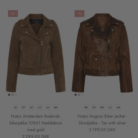
Ny
Ny
36
38
40
42
44
46
36
38
40
42
44
Notyz Amsterdam Ruskinds-
Notyz Nograz Biker Jacket -
bikerjakke 10961 Nøddebrun
Skindjakke - Tan with silver
med guld
2.199,00 DKK
2.299,00 DKK