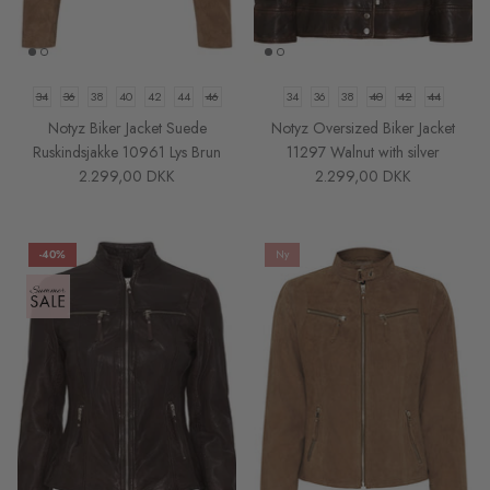
34
36
38
40
42
44
46
34
36
38
40
42
44
Notyz Biker Jacket Suede
Notyz Oversized Biker Jacket
Ruskindsjakke 10961 Lys Brun
11297 Walnut with silver
2.299,00 DKK
2.299,00 DKK
-40%
Ny