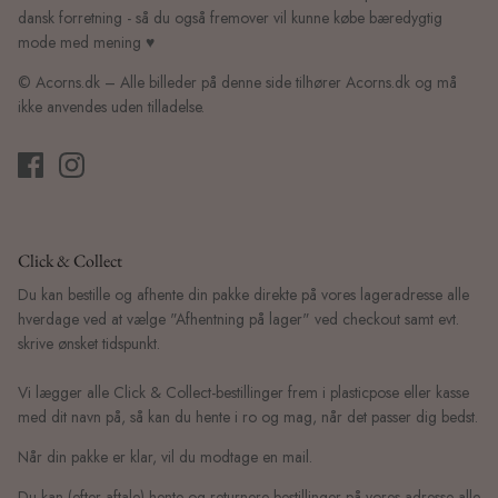
dansk forretning - så du også fremover vil kunne købe bæredygtig
mode med mening ♥
© Acorns.dk – Alle billeder på denne side tilhører Acorns.dk og må
ikke anvendes uden tilladelse.
Click & Collect
Du kan bestille og afhente din pakke direkte på vores lageradresse alle
hverdage ved at vælge "Afhentning på lager" ved checkout samt evt.
skrive ønsket tidspunkt.
Vi lægger alle Click & Collect-bestillinger frem i plasticpose eller kasse
med dit navn på, så kan du hente i ro og mag, når det passer dig bedst.
Når din pakke er klar, vil du modtage en mail.
Du kan (efter aftale) hente og returnere bestillinger på vores adresse alle