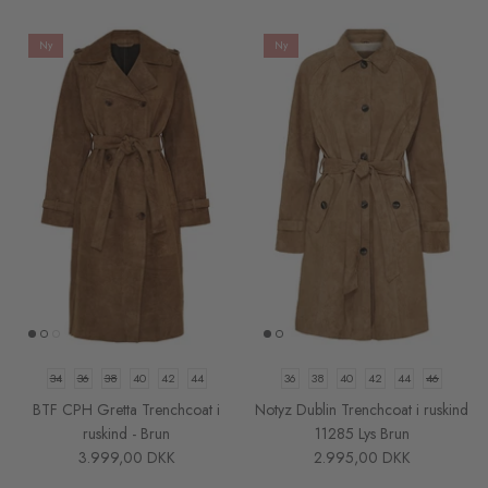
Sibin Linnebjerg
Ny
Ny
Sibin Linnebjerg Ponchos
XS
S
M
L
XL
XS
S
UGG Boots
ilor Pants -
Haute L'Amitie Maxi Split Logo Sweat
Karmamia
- Beige
- Sort Bl
Soft Rebels
695,00 DKK
1.799,0
Sneaky Fox
Stone Copenhagen Smykker
34
36
38
40
42
44
36
38
40
42
44
46
BTF CPH Gretta Trenchcoat i
Notyz Dublin Trenchcoat i ruskind
ruskind - Brun
11285 Lys Brun
3.999,00 DKK
2.995,00 DKK