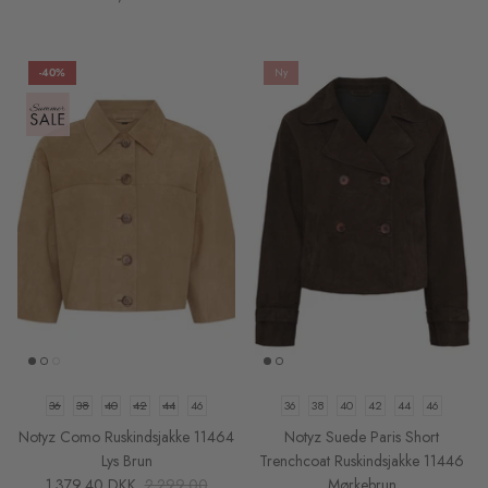
-40%
Ny
36
38
40
42
44
46
36
38
40
42
44
46
Notyz Como Ruskindsjakke 11464
Notyz Suede Paris Short
Lys Brun
Trenchcoat Ruskindsjakke 11446
1.379,40 DKK
2.299,00
Mørkebrun