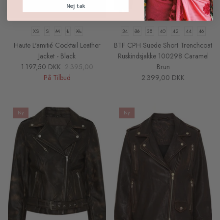
Nej tak
XS
S
M
L
XL
34
36
38
40
42
44
46
Haute L'amitié Cocktail Leather
BTF CPH Suede Short Trenchcoat
Jacket - Black
Ruskindsjakke 100298 Caramel
1.197,50 DKK
2.395,00
Brun
På Tilbud
2.399,00 DKK
Ny
Ny