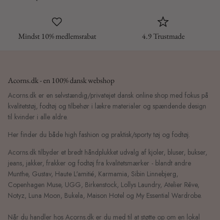
Mindst 10% medlemsrabat
4.9 Trustmade
Acorns.dk - en 100% dansk webshop
Acorns.dk er en selvstændig/privatejet dansk online shop med fokus på
kvalitetstøj, fodtøj og tilbehør i lækre materialer og spændende design
til kvinder i alle aldre.
Her finder du både high fashion og praktisk/sporty tøj og fodtøj.
Acorns.dk tilbyder et bredt håndplukket udvalg af kjoler, bluser, bukser,
jeans, jakker, frakker og fodtøj fra kvalitetsmærker - blandt andre
Munthe, Gustav, Haute L'amitié, Karmamia, Sibin Linnebjerg,
Copenhagen Muse, UGG, Birkenstock, Lollys Laundry, Atelier Rêve,
Notyz, Luna Moon, Bukela, Maison Hotel og My Essential Wardrobe.
Når du handler hos Acorns.dk er du med til at støtte op om en lokal