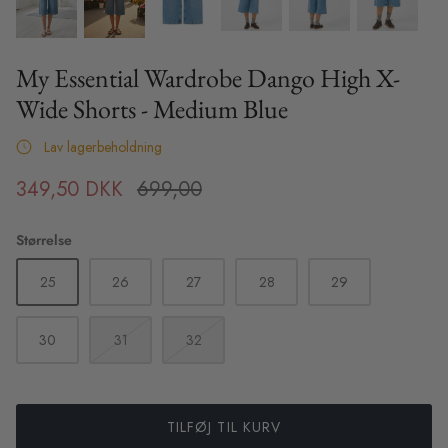
Sibin Linnebjerg
Sibin Linnebjerg Ponchos
My Essential Wardrobe Dango High X-
Wide Shorts - Medium Blue
XS
S
M
L
XL
XS
S
UGG Boots
ilor Pants -
Haute L'Amitie Maxi Split Logo Sweat
Karmamia
Lav lagerbeholdning
- Beige
- Sort Bl
Soft Rebels
695,00 DKK
1.799,0
349,50 DKK
699,00
Sneaky Fox
Størrelse
Stone Copenhagen Smykker
25
26
27
28
29
30
31
32
TILFØJ TIL KURV