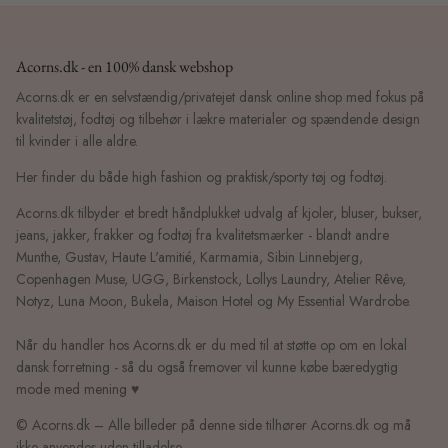
Acorns.dk - en 100% dansk webshop
Acorns.dk er en selvstændig/privatejet dansk online shop med fokus på
kvalitetstøj, fodtøj og tilbehør i lækre materialer og spændende design
til kvinder i alle aldre.
Her finder du både high fashion og praktisk/sporty tøj og fodtøj.
Acorns.dk tilbyder et bredt håndplukket udvalg af kjoler, bluser, bukser,
jeans, jakker, frakker og fodtøj fra kvalitetsmærker - blandt andre
Munthe, Gustav, Haute L'amitié, Karmamia, Sibin Linnebjerg,
Copenhagen Muse, UGG, Birkenstock, Lollys Laundry, Atelier Rêve,
Notyz, Luna Moon, Bukela, Maison Hotel og My Essential Wardrobe.
Når du handler hos Acorns.dk er du med til at støtte op om en lokal
dansk forretning - så du også fremover vil kunne købe bæredygtig
mode med mening ♥
© Acorns.dk – Alle billeder på denne side tilhører Acorns.dk og må
ikke anvendes uden tilladelse.