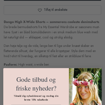
Tilføj til ønskeliste
Dango High X-Wide Shorts – sommerens cooleste denimshorts
De brede bermudashorts fra My Essential Wardrobe er sæsonens must-
have. Syet i en blød bomuldsdenim i en smuk medium blue wash med
let naturligt slid — afslappet, cool og utrolig alsidig.
Den høje talje og de vide, lange ben til lige under knæet skaber en
flatterende silhuet, der fungerer til alle kropstyper. Style dem med en
hvid t-shirt til hverdag, en silketop til fest eller en strikbluse til ferie.
Pasform:
High waist, x-wide ben
Længde:
Til lige under knæet
Kvalitet:
94% bomuld, 5% polyester, 1% elastan
Gode tilbud og
De to første billeder med model på denne style er AI-genererede og
friske nyheder?
udelukkende vejledende. De er skabt for at give inspiration til styling og
giver et indtryk af pasform og farve, men kan afvige fra det faktiske
Tilmeld dig nyhedsbrevet og modtag din
produkt.
første 15% rabatkode