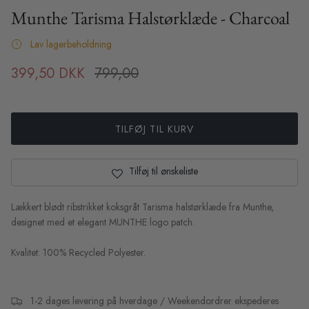
Sibin Linnebjerg
Munthe Tarisma Halstørklæde - Charcoal
Lav lagerbeholdning
Sibin Linnebjerg Ponchos
399,50 DKK
799,00
XS
S
M
L
XL
XS
S
UGG Boots
ilor Pants -
Haute L'Amitie Maxi Split Logo Sweat
Karmamia
- Beige
- Sort Bl
Soft Rebels
695,00 DKK
1.799,0
TILFØJ TIL KURV
Sneaky Fox
Tilføj til ønskeliste
Stone Copenhagen Smykker
Lækkert blødt ribstrikket koksgråt Tarisma halstørklæde fra Munthe,
designet med et elegant MUNTHE logo patch.
Kvalitet: 100% Recycled Polyester.
1-2 dages levering på hverdage / Weekendordrer ekspederes