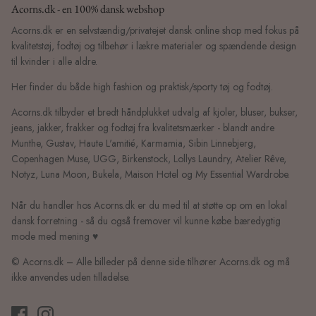
Acorns.dk - en 100% dansk webshop
Acorns.dk er en selvstændig/privatejet dansk online shop med fokus på
kvalitetstøj, fodtøj og tilbehør i lækre materialer og spændende design
til kvinder i alle aldre.
Her finder du både high fashion og praktisk/sporty tøj og fodtøj.
Acorns.dk tilbyder et bredt håndplukket udvalg af kjoler, bluser, bukser,
jeans, jakker, frakker og fodtøj fra kvalitetsmærker - blandt andre
Munthe, Gustav, Haute L'amitié, Karmamia, Sibin Linnebjerg,
Copenhagen Muse, UGG, Birkenstock, Lollys Laundry, Atelier Rêve,
Notyz, Luna Moon, Bukela, Maison Hotel og My Essential Wardrobe.
Når du handler hos Acorns.dk er du med til at støtte op om en lokal
dansk forretning - så du også fremover vil kunne købe bæredygtig
mode med mening ♥
© Acorns.dk – Alle billeder på denne side tilhører Acorns.dk og må
ikke anvendes uden tilladelse.