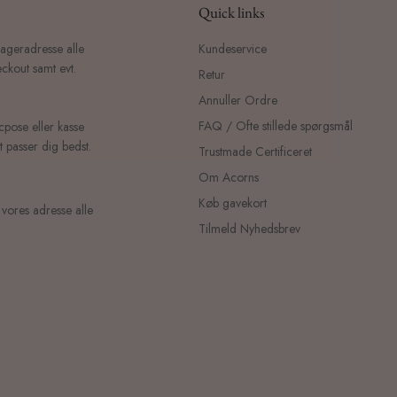
Quick links
lageradresse alle
Kundeservice
ckout samt evt.
Retur
Annuller Ordre
FAQ / Ofte stillede spørgsmål
icpose eller kasse
 passer dig bedst.
Trustmade Certificeret
Om Acorns
Køb gavekort
 vores adresse alle
Tilmeld Nyhedsbrev