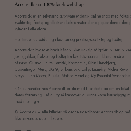
Acorns.dk - en 100% dansk webshop
Acorns.dk er en selvstændig/privatejet dansk online shop med fokus 
kvalitetstøj, fodtøj og tilbehør i lækre materialer og spændende design
kvinder i alle aldre.
Her finder du både high fashion og praktisk/sporty tøj og fodtøj.
Acorns.dk tilbyder et bredt håndplukket udvalg af kjoler, bluser, bukse
jeans, jakker, frakker og fodtøj fra kvalitetsmærker - blandt andre
Munthe, Gustav, Haute L'amitié, Karmamia, Sibin Linnebjerg,
Copenhagen Muse, UGG, Birkenstock, Lollys Laundry, Atelier Rêve,
Notyz, Luna Moon, Bukela, Maison Hotel og My Essential Wardrobe.
Når du handler hos Acorns.dk er du med til at støtte op om en lokal
dansk forretning - så du også fremover vil kunne købe bæredygtig 
med mening ♥
© Acorns.dk – Alle billeder på denne side tilhører Acorns.dk og må
ikke anvendes uden tilladelse.