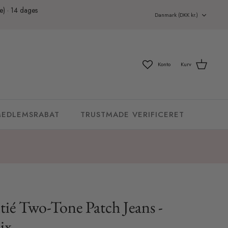
ge) · 14 dages
Valuta
Danmark (DKK kr.)
Konto
Kurv
EDLEMSRABAT
TRUSTMADE VERIFICERET
ié Two-Tone Patch Jeans -
ix