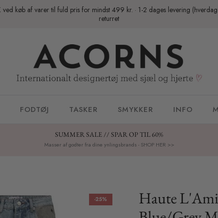
K ved køb af varer til fuld pris for mindst 499 kr. · 1-2 dages levering (hverda
returret
FODTØJ
TASKER
SMYKKER
INFO
M
SUMMER SALE // SPAR OP TIL 60%
Masser af godter fra dine ynlingsbrands - SHOP HER >>
Haute L'Amit
-25%
Blue/Grey M