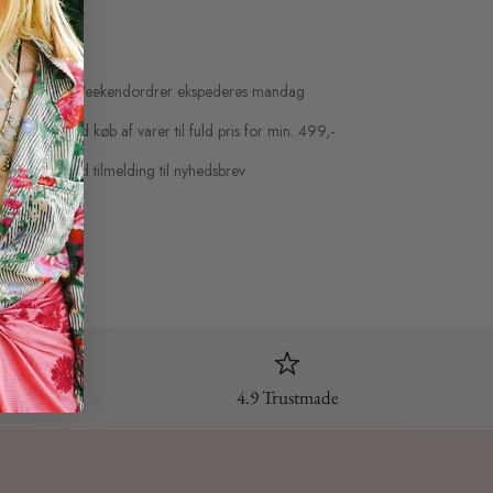
 polyester.
å hverdage / Weekendordrer ekspederes mandag
eshop i DK ved køb af varer til fuld pris for min. 499,-
l fuld pris ved tilmelding til nyhedsbrev
abat
4.9 Trustmade