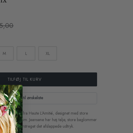
5,00
M
L
XL
TILFØJ TIL KURV
Tilføj til ønskeliste
-Tone jeans fra Haute L'Amitié, designet med store
et bomuldsdenim. Jeansene har høj talje, store baglommer
n, der understreget det afslappede udtryk.