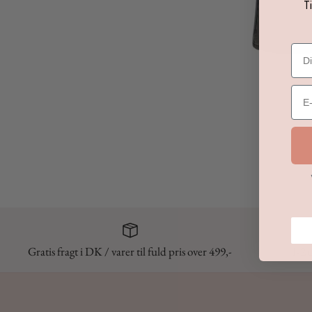
T
Gratis fragt i DK / varer til fuld pris over 499,-
1-2 