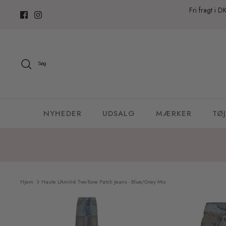
Hop
Fri fragt i D
til
indhold
Søg
NYHEDER
UDSALG
MÆRKER
TØJ
Hjem
Haute L'Amitié Two-Tone Patch Jeans - Blue/Grey Mix