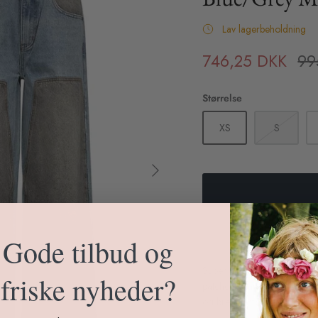
Lav lagerbeholdning
746,25 DKK
99
Størrelse
XS
S
Gode tilbud og
Super cool løstsiddende Two
friske nyheder?
patches foran i grå på vask
og bred pasform med lige be