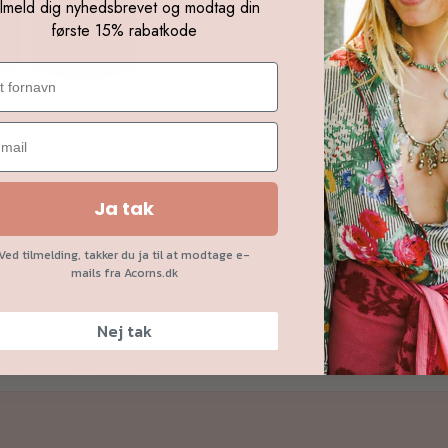
ilmeld dig nyhedsbrevet og modtag din
Kvalitet: 85% bomuld og 15%
første 15% rabatkode
1-2 dages levering p
Gratis levering til pakk
10-15% rabat på varer ti
Del
Tweet
Pin
Del dette:
Ja tak
det
Ved tilmelding, takker du ja til at modtage e-
mails fra Acorns.dk
Nej tak
dages levering (hverdage)
Mindst 10% medlemsr