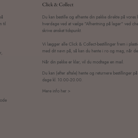
Click & Collect
på
Du kan bestille og afhente din pakke direkte på vores 
 til
hverdage ved at vælge "Afhentning på lager" ved che
skrive ønsket tidspunkt.
Vi lægger alle Click & Collect-bestillinger frem i plast
med dit navn på, så kan du hente i ro og mag, når det
r,
Når din pakke er klar, vil du modtage en mail.
Du kan (efter aftale) hente og returnere bestillinger på
dage kl. 10.00-20.00.
Mere info her >
mode