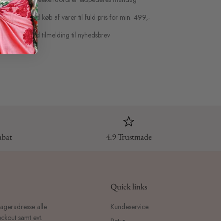
eshop i DK ved køb af varer til fuld pris for min. 499,-
l fuld pris ved tilmelding til nyhedsbrev
abat
4.9 Trustmade
Quick links
lageradresse alle
Kundeservice
ckout samt evt.
Retur