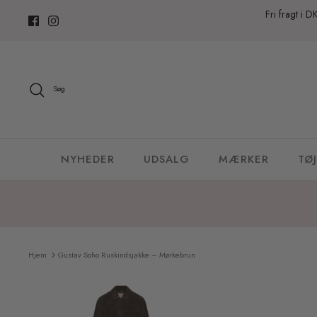
Hop
Fri fragt i D
til
indhold
Søg
NYHEDER
UDSALG
MÆRKER
TØJ
Hjem
Gustav Soho Ruskindsjakke – Mørkebrun