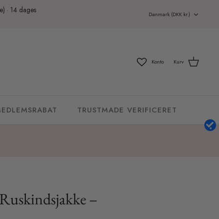
ge) · 14 dages
Valuta
Danmark (DKK kr.)
Konto
Kurv
EDLEMSRABAT
TRUSTMADE VERIFICERET
Ruskindsjakke –