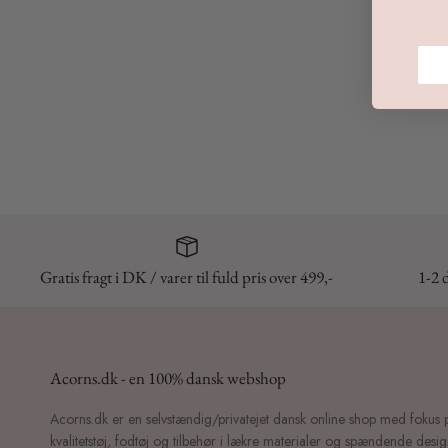
Gratis fragt i DK / varer til fuld pris over 499,-
1-2 
Acorns.dk - en 100% dansk webshop
Acorns.dk er en selvstændig/privatejet dansk online shop med fokus 
kvalitetstøj, fodtøj og tilbehør i lækre materialer og spændende design