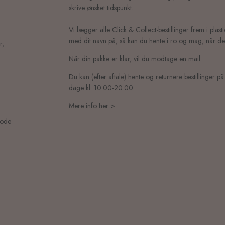
skrive ønsket tidspunkt.
Vi lægger alle Click & Collect-bestillinger frem i plast
med dit navn på, så kan du hente i ro og mag, når det
r,
Når din pakke er klar, vil du modtage en mail.
Du kan (efter aftale) hente og returnere bestillinger på
dage kl. 10.00-20.00.
Mere info her >
mode