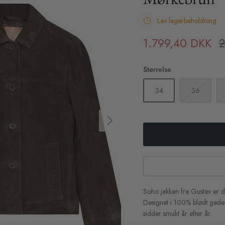
Lav lagerbeholdning
1.799,40 DKK
2
Størrelse
34
36
Soho jakken fra Gustav er den
Designet i 100% blødt geder
sidder smukt år efter år.