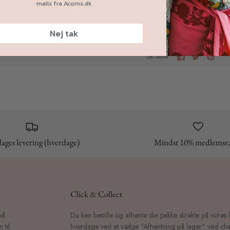
mails fra Acorns.dk
Gratis levering til pakk
Nej tak
10-15% rabat på varer ti
Del
Tweet
Pin
Del dette:
det
dages levering (hverdage)
Mindst 10% medlemsr
Click & Collect
på
Du kan bestille og afhente din pakke direkte på vores 
 til
hverdage ved at vælge "Afhentning på lager" ved che