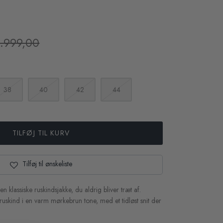
.999,00
38
40
42
44
TILFØJ TIL KURV
Tilføj til ønskeliste
 klassiske ruskindsjakke, du aldrig bliver træt af.
uskind i en varm mørkebrun tone, med et tidløst snit der