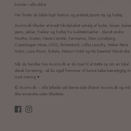
kvinder i alle aldre.
Her finder du både high fashion og praktisk/sporty tøj og fodtøj.
Acorns.dk tilbyder et bredt håndplukket udvalg af kjoler, bluser, bukse
jeans, jakker, frakker og fodtøj fra kvalitetsmærker - blandt andre
Munthe, Gustav, Haute L'amitié, Karmamia, Sibin Linnebjerg,
Copenhagen Muse, UGG, Birkenstock, Lollys Laundry, Atelier Rêve,
Notyz, Luna Moon, Bukela, Maison Hotel og My Essential Wardrobe.
Når du handler hos Acorns.dk er du med til at støtte op om en lokal
dansk forretning - så du også fremover vil kunne købe bæredygtig 
med mening ♥
© Acorns.dk – Alle billeder på denne side tilhører Acorns.dk og må
ikke anvendes uden tilladelse.