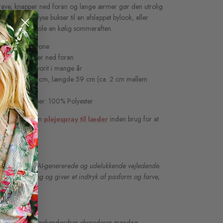
 krave, knapper ned foran og lange ærmer gør den utrolig
id t-shirt og lyse bukser til en afslappet bylook, eller
ag over en kjole en kølig sommeraften.
m mole-brun tone
 krave og knapper ned foran
 garderobefavorit i mange år
over brystet 49 cm, længde 59 cm (ca. 2 cm mellem
ruskind — Foer: 100% Polyester
e jakken med en
plejespray til læder
inden brug for at
nne style er AI-genererede og udelukkende vejledende.
ration til styling og giver et indtryk af pasform og farve,
iske produkt.
å hverdage / Weekendordrer ekspederes mandag