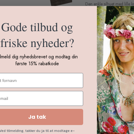
Den enkle silhuet med lille
alsidig — kast den over en hv
brug den som det elegante l
Gode tilbud og
100% gedesuede i var
Klassisk snit med lille
friske nyheder?
Tidløs og alsidig — en
Mål: Str. 36 — tværs 
størrelserne)
ilmeld dig nyhedsbrevet og modtag din
Materiale: 100% Gede 
første 15% rabatkode
Vi anbefaler at imprægner
forlænge levetiden.
Gustav størrelsesguide >
Billederne med model på de
De er skabt for at give inspi
men kan afvige fra det fakt
Ja tak
Ved tilmelding, takker du ja til at modtage e-
1-2 dages levering p