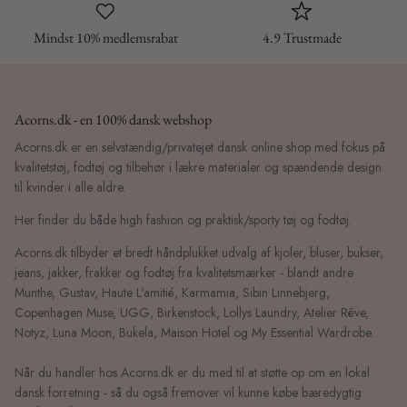
Mindst 10% medlemsrabat
4.9 Trustmade
Acorns.dk - en 100% dansk webshop
Acorns.dk er en selvstændig/privatejet dansk online shop med fokus på
kvalitetstøj, fodtøj og tilbehør i lækre materialer og spændende design
til kvinder i alle aldre.
Her finder du både high fashion og praktisk/sporty tøj og fodtøj.
Acorns.dk tilbyder et bredt håndplukket udvalg af kjoler, bluser, bukser,
jeans, jakker, frakker og fodtøj fra kvalitetsmærker - blandt andre
Munthe, Gustav, Haute L'amitié, Karmamia, Sibin Linnebjerg,
Copenhagen Muse, UGG, Birkenstock, Lollys Laundry, Atelier Rêve,
Notyz, Luna Moon, Bukela, Maison Hotel og My Essential Wardrobe.
Når du handler hos Acorns.dk er du med til at støtte op om en lokal
dansk forretning - så du også fremover vil kunne købe bæredygtig