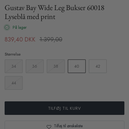
Sibin Linnebjerg
Gustav Bay Wide Leg Bukser 60018
Lyseblå med print
Sibin Linnebjerg Ponchos
På lager
XS
S
M
L
XL
XS
S
UGG Boots
839,40 DKK
1.399,00
ilor Pants -
Haute L'Amitie Maxi Split Logo Sweat
Karmamia
- Beige
- Sort Bl
Soft Rebels
695,00 DKK
1.799,0
Størrelse
Sneaky Fox
34
36
38
40
42
Stone Copenhagen Smykker
44
TILFØJ TIL KURV
Tilføj til ønskeliste