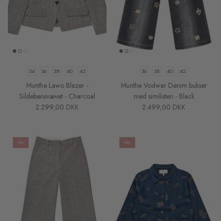
34
36
38
40
42
36
38
40
42
Munthe Lawo Blazer -
Munthe Vodwar Denim bukser
Sildebensvævet - Charcoal
med similisten - Black
2.299,00 DKK
2.499,00 DKK
Ny
Ny