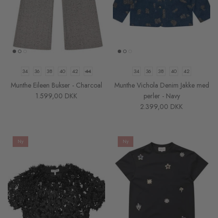
34
36
38
40
42
44
34
36
38
40
42
Munthe Eileen Bukser - Charcoal
Munthe Vichola Denim Jakke med
1.599,00 DKK
perler - Navy
2.399,00 DKK
Ny
Ny