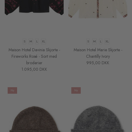
Sibin Linnebjerg
Sibin Linnebjerg Ponchos
XS
S
M
L
XL
XS
S
UGG Boots
ilor Pants -
Haute L'Amitie Maxi Split Logo Sweat
Karmamia
S
M
L
XL
S
M
L
XL
- Beige
- Sort Bl
Soft Rebels
Maison Hotel Davinia Skjorte -
Maison Hotel Marie Skjorte -
695,00 DKK
1.799,0
Fireworks Rosé - Sort med
Chantilly Ivory
broderier
995,00 DKK
Sneaky Fox
1.095,00 DKK
Stone Copenhagen Smykker
Ny
Ny