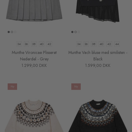
34
36
38
40
42
34
36
38
40
42
44
Munthe Vironicae Plisseret
Munthe Vach bluse med similisten -
Nederdel - Grey
Black
1.299,00 DKK
1.599,00 DKK
Ny
Ny