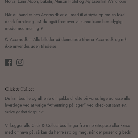
Notyz, Luna Moon, Bukela, Maison Hotel og My Essential Wardrobe.
Når du handler hos Acorns.dk er du med til at støtte op om en lokal
dansk forretning - så du også fremover vil kunne købe bæredygtig
mode med mening ♥
© Acorns.dk – Alle billeder på denne side tilhører Acorns.dk og må
ikke anvendes uden tilladelse.
Click & Collect
Du kan bestille og afhente din pakke direkte på vores lageradresse alle
hverdage ved at vælge "Afhentning på lager" ved checkout samt evt.
skrive ønsket tidspunkt.
Vi lægger alle Click & Collect-bestillinger frem i plasticpose eller kasse
med dit navn på, så kan du hente i ro og mag, når det passer dig bedst.