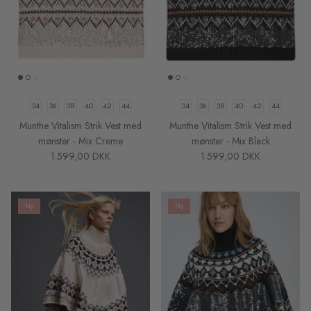
34
36
38
40
42
44
34
36
38
40
42
44
Munthe Vitalism Strik Vest med
Munthe Vitalism Strik Vest med
mønster - Mix Creme
mønster - Mix Black
1.599,00 DKK
1.599,00 DKK
Ny
Ny