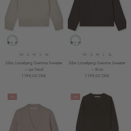
XS
S
M
L
XL
XS
S
M
L
XL
Sibin Linnebjerg Gemma Sweater
Sibin Linnebjerg Gemma Sweater
– Lys Sand
– Brun
1.199,00 DKK
1.199,00 DKK
Ny
Ny