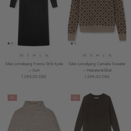
XS
S
M
L
XL
XS
S
M
L
XL
Sibin Linnebjerg Franny Strik Kjole
Sibin Linnebjerg Camelia Sweater
– Sort
– Mønsterstrikket
1.299,00 DKK
1.399,00 DKK
Ny
Ny