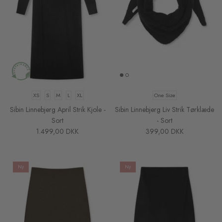
XS
S
M
L
XL
One Size
Sibin Linnebjerg April Strik Kjole -
Sibin Linnebjerg Liv Strik Tørklæde
Sort
- Sort
1.499,00 DKK
399,00 DKK
Ny
Ny