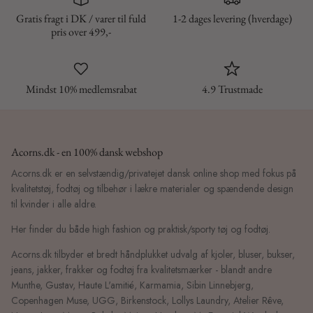
Gratis fragt i DK / varer til fuld
1-2 dages levering (hverdage)
pris over 499,-
Mindst 10% medlemsrabat
4.9 Trustmade
Acorns.dk - en 100% dansk webshop
Acorns.dk er en selvstændig/privatejet dansk online shop med fokus på
kvalitetstøj, fodtøj og tilbehør i lækre materialer og spændende design
til kvinder i alle aldre.
Her finder du både high fashion og praktisk/sporty tøj og fodtøj.
Acorns.dk tilbyder et bredt håndplukket udvalg af kjoler, bluser, bukser,
jeans, jakker, frakker og fodtøj fra kvalitetsmærker - blandt andre
Munthe, Gustav, Haute L'amitié, Karmamia, Sibin Linnebjerg,
Copenhagen Muse, UGG, Birkenstock, Lollys Laundry, Atelier Rêve,