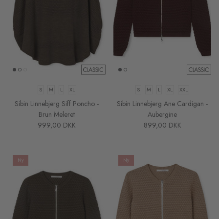
S
M
L
XL
S
M
L
XL
XXL
Sibin Linnebjerg Siff Poncho -
Sibin Linnebjerg Ane Cardigan -
Brun Meleret
Aubergine
999,00 DKK
899,00 DKK
Ny
Ny