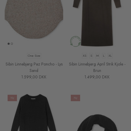
One Size
XS
S
M
L
XL
Sibin Linnebjerg Paz Poncho - Lys
Sibin Linnebjerg April Strik Kjole -
Sand
Brun
1.599,00 DKK
1.499,00 DKK
Ny
Ny