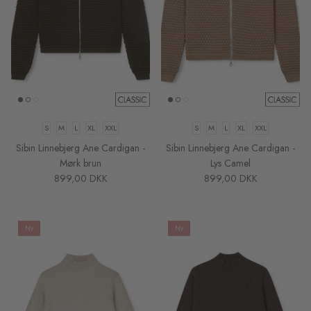
S
M
L
XL
XXL
S
M
L
XL
XXL
Sibin Linnebjerg Ane Cardigan -
Sibin Linnebjerg Ane Cardigan -
Mørk brun
Lys Camel
899,00 DKK
899,00 DKK
Ny
Ny