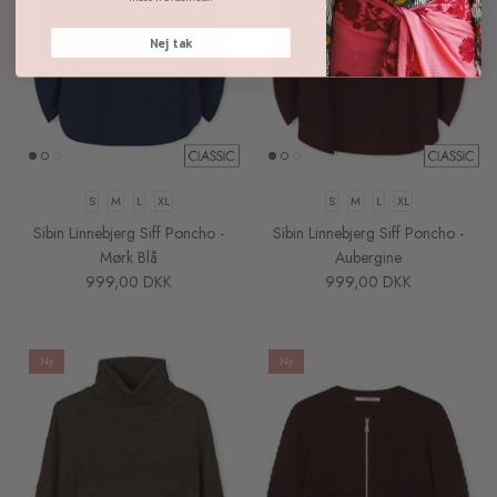
Nej tak
S
M
L
XL
S
M
L
XL
Sibin Linnebjerg Siff Poncho -
Sibin Linnebjerg Siff Poncho -
Mørk Blå
Aubergine
999,00 DKK
999,00 DKK
Ny
Ny