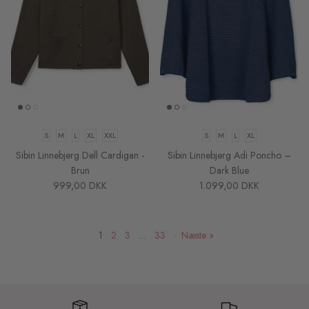
S
M
L
XL
XXL
S
M
L
XL
Sibin Linnebjerg Dell Cardigan -
Sibin Linnebjerg Adi Poncho –
Brun
Dark Blue
999,00 DKK
1.099,00 DKK
1
2
3
…
33
·
Næste »