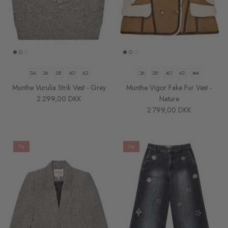
34
36
38
40
42
36
38
40
42
44
Munthe Vurulia Strik Vest - Grey
Munthe Vigor Fake Fur Vest -
2.299,00 DKK
Nature
2.799,00 DKK
Ny
Ny