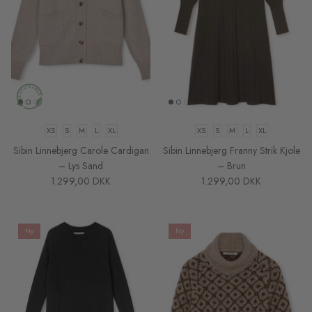
XS
S
M
L
XL
XS
S
M
L
XL
Sibin Linnebjerg Carole Cardigan
Sibin Linnebjerg Franny Strik Kjole
– Lys Sand
– Brun
1.299,00 DKK
1.299,00 DKK
Ny
Ny