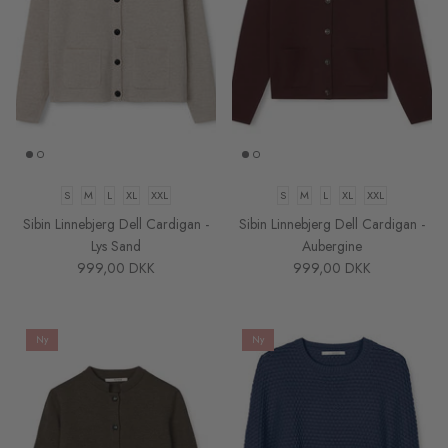
S
M
L
XL
XXL
S
M
L
XL
XXL
Sibin Linnebjerg Dell Cardigan -
Sibin Linnebjerg Dell Cardigan -
Lys Sand
Aubergine
999,00 DKK
999,00 DKK
Ny
Ny