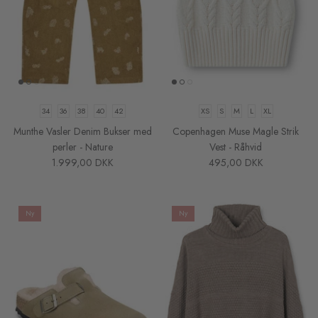
34
36
38
40
42
XS
S
M
L
XL
Munthe Vasler Denim Bukser med
Copenhagen Muse Magle Strik
perler - Nature
Vest - Råhvid
1.999,00 DKK
495,00 DKK
Ny
Ny