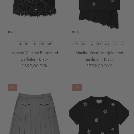
34
36
38
40
42
32
34
36
38
40
42
44
Munthe Valence Bluse med
Munthe Visorless Kjole med
pailletter - Black
similisten - Black
1.399,00 DKK
1.799,00 DKK
Ny
Ny