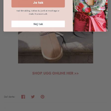
Ja tak
Ved tilmelding, takker du ja til at modtage e-
mails fra Acorns.dk
Nej tak
SHOP UGG ONLINE HER >>
Del
Tweet
Pin
Del dette:
det