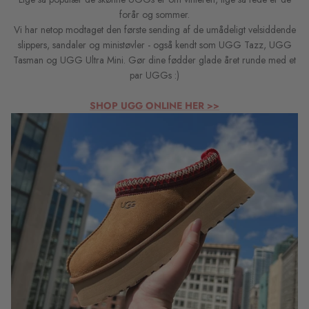
forår og sommer.
Munthe
Blazers, jakker og frakker
Prismatch
Vi har netop modtaget den første sending af de umådeligt velsiddende
slippers, sandaler og ministøvler - også kendt som UGG Tazz, UGG
La Rouge
Skind og Ruskind
Om Acorns
Tasman og UGG Ultra Mini. Gør dine fødder glade året runde med et
par UGGs :)
Lollys Laundry
Bæredygtige, recycled og økologiske
Acorns Rabatkode
styles
SHOP UGG ONLINE HER >>
Luna Moon Clothing
Miljøpolitik
Accessories
Ny
Ny
Luna Moon Tasker
Køb gavekort
Shop efter FARVER
Maison Hotel
Tips om vask af tøj
Gavekort
Markberg Tasker
Undgå fejlkøb på nettet
My Essential Wardrobe
Online Datapolitik
Notyz
Størrelsesguider