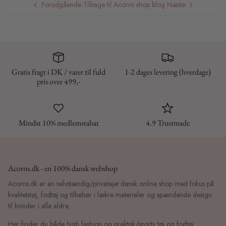
Forudgående
Tilbage til Acorns shop blog
Næste
Gratis fragt i DK / varer til fuld
1-2 dages levering (hverdage)
pris over 499,-
Mindst 10% medlemsrabat
4.9 Trustmade
Acorns.dk - en 100% dansk webshop
Acorns.dk er en selvstændig/privatejet dansk online shop med fokus på
kvalitetstøj, fodtøj og tilbehør i lækre materialer og spændende design
til kvinder i alle aldre.
Her finder du både high fashion og praktisk/sporty tøj og fodtøj.