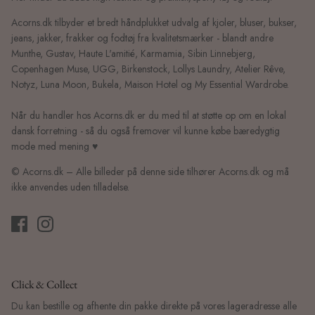
Acorns.dk tilbyder et bredt håndplukket udvalg af kjoler, bluser, bukser,
jeans, jakker, frakker og fodtøj fra kvalitetsmærker - blandt andre
Munthe, Gustav, Haute L'amitié, Karmamia, Sibin Linnebjerg,
Copenhagen Muse, UGG, Birkenstock, Lollys Laundry, Atelier Rêve,
Notyz, Luna Moon, Bukela, Maison Hotel og My Essential Wardrobe.
Når du handler hos Acorns.dk er du med til at støtte op om en lokal
dansk forretning - så du også fremover vil kunne købe bæredygtig
mode med mening ♥
© Acorns.dk – Alle billeder på denne side tilhører Acorns.dk og må
ikke anvendes uden tilladelse.
Click & Collect
Du kan bestille og afhente din pakke direkte på vores lageradresse alle