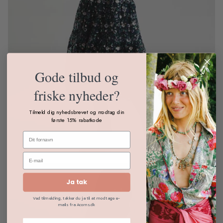
Gode tilbud og
friske nyheder?
Tilmeld dig nyhedsbrevet og modtag din
første 15% rabatkode
Ja tak
Ved tilmelding, takker du ja til at modtage e-
mails fra Acorns.dk