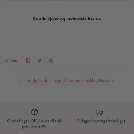
Se alle kjoler og nederdele her >>
Del
Tweet
Pin
Del dette:
det
Forudgående
Tilbage til Acorns shop blog
Næste
Gratis fragt i DK / varer til fuld
1-2 dages levering (hverdage)
pris over 499,-