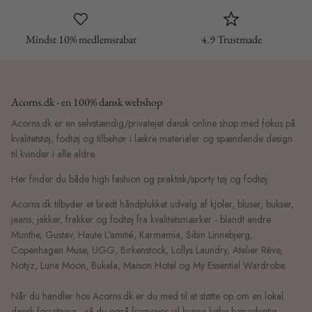
Mindst 10% medlemsrabat
4.9 Trustmade
Acorns.dk - en 100% dansk webshop
Acorns.dk er en selvstændig/privatejet dansk online shop med fokus på
kvalitetstøj, fodtøj og tilbehør i lækre materialer og spændende design
til kvinder i alle aldre.
Her finder du både high fashion og praktisk/sporty tøj og fodtøj.
Acorns.dk tilbyder et bredt håndplukket udvalg af kjoler, bluser, bukser,
jeans, jakker, frakker og fodtøj fra kvalitetsmærker - blandt andre
Munthe, Gustav, Haute L'amitié, Karmamia, Sibin Linnebjerg,
Copenhagen Muse, UGG, Birkenstock, Lollys Laundry, Atelier Rêve,
Notyz, Luna Moon, Bukela, Maison Hotel og My Essential Wardrobe.
Når du handler hos Acorns.dk er du med til at støtte op om en lokal
dansk forretning - så du også fremover vil kunne købe bæredygtig