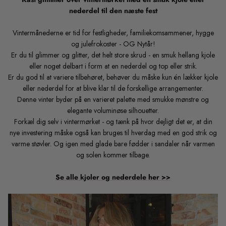
nederdel til den næste fest
Munthe
Blazers, jakker og frakker
Prismatch
Vintermånederne er tid for festligheder, familiekomsammener, hygge
La Rouge
Skind og Ruskind
Om Acorns
og julefrokoster - OG Nytår!
Er du til glimmer og glitter, det helt store skrud - en smuk hellang kjole
Lollys Laundry
Bæredygtige, recycled og økologiske
Acorns Rabatkode
eller noget delbart i form at en nederdel og top eller strik.
styles
Er du god til at variere tilbehøret, behøver du måske kun én lækker kjole
Luna Moon Clothing
Miljøpolitik
eller nederdel for at blive klar til de forskellige arrangementer.
Denne vinter byder på en varieret palette med smukke mønstre og
Accessories
Ny
Ny
elegante voluminøse silhouetter.
Luna Moon Tasker
Køb gavekort
Forkæl dig selv i vintermørket - og tænk på hvor dejligt det er, at din
Shop efter FARVER
nye investering måske også kan bruges til hverdag med en god strik og
Maison Hotel
Tips om vask af tøj
varme støvler. Og igen med glade bare fødder i sandaler når varmen
Gavekort
og solen kommer tilbage.
Markberg Tasker
Undgå fejlkøb på nettet
Se alle kjoler og nederdele her >>
My Essential Wardrobe
Online Datapolitik
Notyz
Størrelsesguider